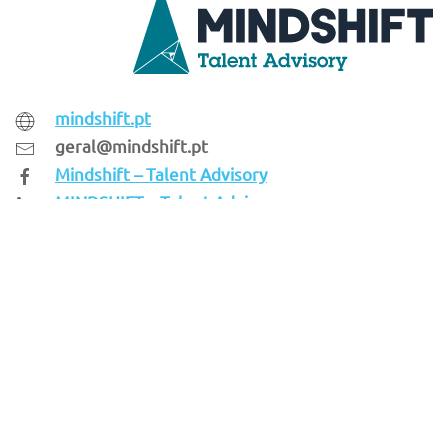
mindshift.pt
geral@mindshift.pt
Mindshift – Talent Advisory
MINDSHIFT – Talent Advisory
Εταίρος
MINDSHIFT
Η Mindshift είναι μια συμβουλευτική εταιρεία με
ειδίκευση στο ανθρώπινο δυναμικό, που επενδύει
στην απόδοση και την αναβάθμιση των ικανοτήτων