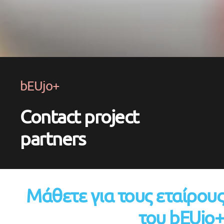
bEUjo+
Contact project
partners
Μάθετε για τους εταίρους
του bEUjo+