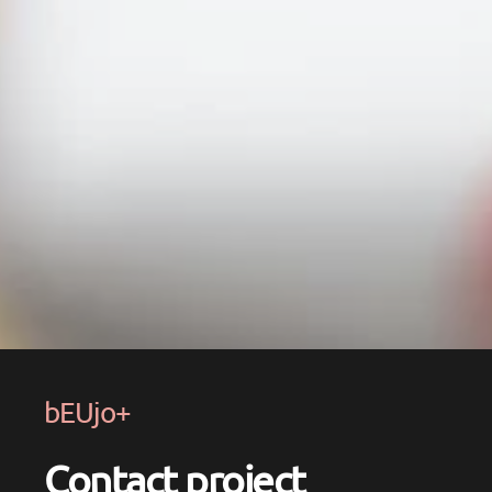
bEUjo+
Contact project